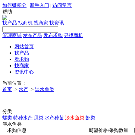
如何赚积分
|
新手入门
|
访问留言
帮助
找产品
找商机
找商家
找资讯
管理商铺
发布产品
发布求购
寻找商机
网站首页
找产品
看求购
找商家
资讯中心
当前位置：
首页
->
水产
->
淡水鱼类
分类
螺类
特种水产
贝类
水产种苗
淡水鱼类
虾类
淡水鱼类
求购信息
期望价格/采购数量