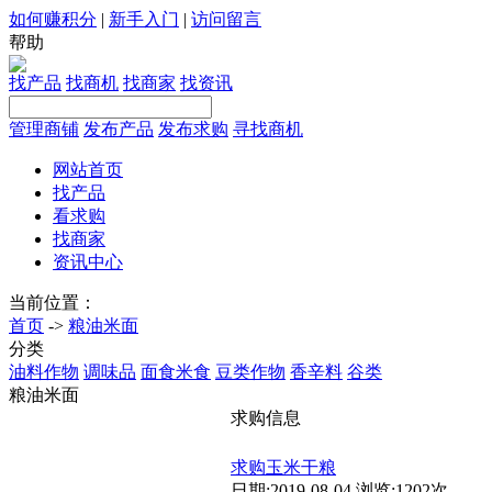
如何赚积分
|
新手入门
|
访问留言
帮助
找产品
找商机
找商家
找资讯
管理商铺
发布产品
发布求购
寻找商机
网站首页
找产品
看求购
找商家
资讯中心
当前位置：
首页
->
粮油米面
分类
油料作物
调味品
面食米食
豆类作物
香辛料
谷类
粮油米面
求购信息
求购玉米干粮
日期:2019-08-04 浏览:1202次