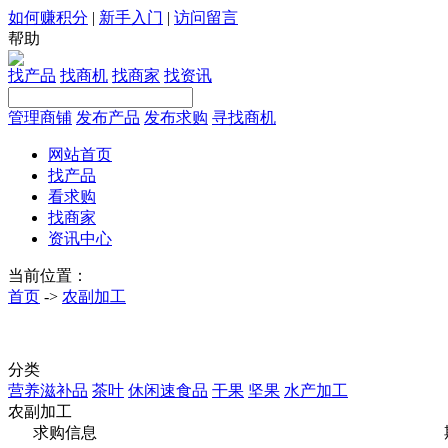
如何赚积分
|
新手入门
|
访问留言
帮助
找产品
找商机
找商家
找资讯
管理商铺
发布产品
发布求购
寻找商机
网站首页
找产品
看求购
找商家
资讯中心
当前位置：
首页
->
农副加工
分类
营养滋补品
茶叶
休闲速食品
干果
坚果
水产加工
农副加工
求购信息