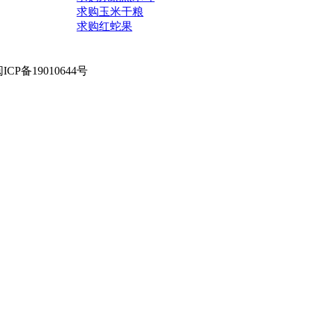
求购玉米干粮
求购红蛇果
闽ICP备19010644号