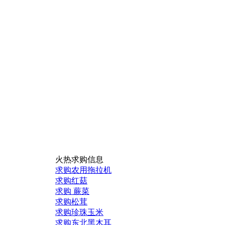
火热求购信息
求购农用拖拉机
求购红菇
求购 蕨菜
求购松茸
求购珍珠玉米
求购东北黑木耳